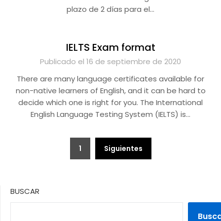
plazo de 2 días para el…
IELTS Exam format
Publicado el 16 de septiembre de 2020
There are many language certificates available for
non-native learners of English, and it can be hard to
decide which one is right for you. The International
English Language Testing System (IELTS) is…
Paginación
1
Siguientes
de
entradas
BUSCAR
Busc