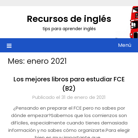
Saltar
al
Recursos de inglés
contenido
tips para aprender inglés
Menú
Mes:
enero 2021
Los mejores libros para estudiar FCE
(B2)
Publicado el 31 de enero de 2021
¿Pensando en preparar el FCE pero no sabes por
dónde empezar?Sabemos que los comienzos son
difíciles, especialmente cuando tienes demasiada
información y no sabes cómo organizarte.Para elegir
bien es muy importante que…