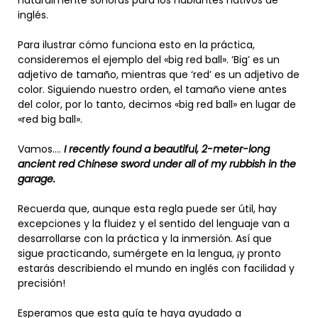
naturalmente sonoras para los hablantes nativos de
inglés.
Para ilustrar cómo funciona esto en la práctica,
consideremos el ejemplo del «big red ball». ‘Big’ es un
adjetivo de tamaño, mientras que ‘red’ es un adjetivo de
color. Siguiendo nuestro orden, el tamaño viene antes
del color, por lo tanto, decimos «big red ball» en lugar de
«red big ball».
Vamos….
I recently found a beautiful, 2-meter-long
ancient red Chinese sword under all of my rubbish in the
garage.
Recuerda que, aunque esta regla puede ser útil, hay
excepciones y la fluidez y el sentido del lenguaje van a
desarrollarse con la práctica y la inmersión. Así que
sigue practicando, sumérgete en la lengua, ¡y pronto
estarás describiendo el mundo en inglés con facilidad y
precisión!
Esperamos que esta guía te haya ayudado a