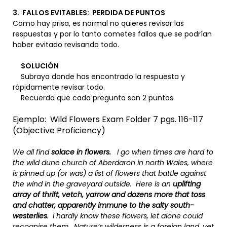
3. FALLOS EVITABLES: PERDIDA DE PUNTOS
Como hay prisa, es normal no quieres revisar las
respuestas y por lo tanto cometes fallos que se podrían
haber evitado revisando todo.
SOLUCIÓN
Subraya donde has encontrado la respuesta y
rápidamente revisar todo.
Recuerda que cada pregunta son 2 puntos.
Ejemplo: Wild Flowers Exam Folder 7 pgs. 116-117
(Objective Proficiency)
We all find
solace in flowers.
I go when times are hard to
the wild dune church of Aberdaron in north Wales, where
is pinned up (or was) a list of flowers that battle against
the wind in the graveyard outside. Here is an
uplifting
array of thrift, vetch, yarrow and dozens more that toss
and chatter, apparently immune to the salty south-
westerlies
. I hardly know these flowers, let alone could
recognise them. Nature’s wilderness is a foreign land, yet