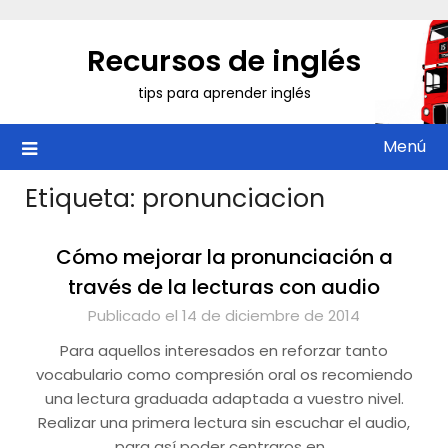
Saltar
al
Recursos de inglés
contenido
tips para aprender inglés
Menú
Etiqueta:
pronunciacion
Cómo mejorar la pronunciación a
través de la lecturas con audio
Publicado el 14 de diciembre de 2014
Para aquellos interesados en reforzar tanto
vocabulario como compresión oral os recomiendo
una lectura graduada adaptada a vuestro nivel.
Realizar una primera lectura sin escuchar el audio,
para así poder centraros en…