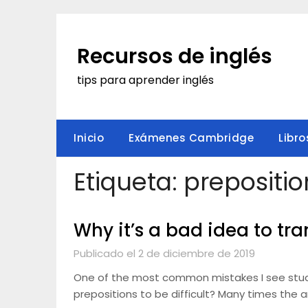
Saltar
al
contenido
Recursos de inglés
tips para aprender inglés
Inicio
Exámenes Cambridge
Libro
Etiqueta:
prepositio
Why it’s a bad idea to tra
Publicado el 2 de diciembre de 2019
One of the most common mistakes I see studen
prepositions to be difficult? Many times the an