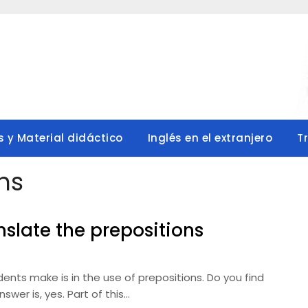
s y Material didáctico
Inglés en el extranjero
T
ns
nslate the prepositions
ts make is in the use of prepositions. Do you find
swer is, yes. Part of this…