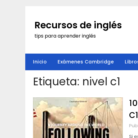
Saltar
al
contenido
Recursos de inglés
tips para aprender inglés
Inicio
Exámenes Cambridge
Libro
Etiqueta:
nivel c1
10
C1
Pub
Si 