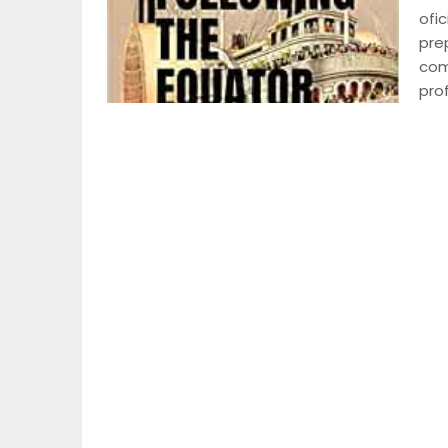
ofic
pre
com
pro