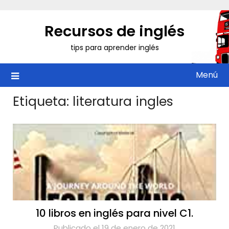
Saltar
al
Recursos de inglés
contenido
tips para aprender inglés
Menú
Etiqueta:
literatura ingles
10 libros en inglés para nivel C1.
Publicado el 19 de enero de 2021