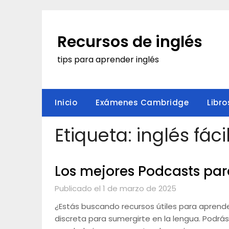
Saltar
al
contenido
Recursos de inglés
tips para aprender inglés
Inicio
Exámenes Cambridge
Libro
Etiqueta:
inglés fáci
Los mejores Podcasts par
Publicado el 1 de marzo de 2025
¿Estás buscando recursos útiles para aprend
discreta para sumergirte en la lengua. Podrás