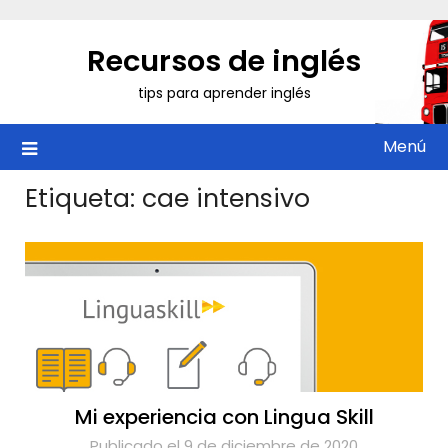
Saltar
al
Recursos de inglés
contenido
tips para aprender inglés
Menú
Etiqueta:
cae intensivo
Mi experiencia con Lingua Skill
Publicado el 9 de diciembre de 2020