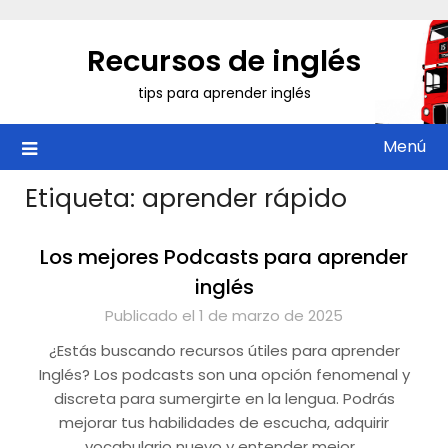
Saltar
al
Recursos de inglés
contenido
tips para aprender inglés
Menú
Etiqueta:
aprender rápido
Los mejores Podcasts para aprender
inglés
Publicado el 1 de marzo de 2025
¿Estás buscando recursos útiles para aprender
Inglés? Los podcasts son una opción fenomenal y
discreta para sumergirte en la lengua. Podrás
mejorar tus habilidades de escucha, adquirir
vocabulario nuevo y entender mejor…