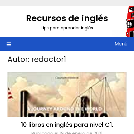
Saltar
al
Recursos de inglés
contenido
tips para aprender inglés
Menú
Autor:
redactor1
10 libros en inglés para nivel C1.
Publicado el 19 de enero de 2021