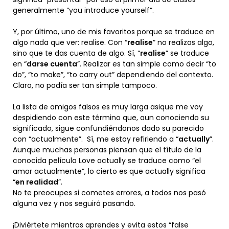
generalmente “you introduce yourself”.
Y, por último, uno de mis favoritos porque se traduce en
algo nada que ver: realise. Con “
realise
” no realizas algo,
sino que te das cuenta de algo. Sí, “
realise
” se traduce
en “
darse cuenta
”. Realizar es tan simple como decir “to
do”, “to make”, “to carry out” dependiendo del contexto.
Claro, no podía ser tan simple tampoco.
La lista de amigos falsos es muy larga asique me voy
despidiendo con este término que, aun conociendo su
significado, sigue confundiéndonos dado su parecido
con “actualmente”. Sí, me estoy refiriendo a “
actually
”.
Aunque muchas personas piensan que el título de la
conocida película Love actually se traduce como “el
amor actualmente”, lo cierto es que actually significa
“
en realidad
”.
No te preocupes si cometes errores, a todos nos pasó
alguna vez y nos seguirá pasando.
¡Diviértete mientras aprendes y evita estos “false