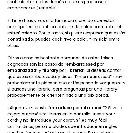
sentimientos de los demás o que es propensa a
emocionarse (sensible).
Si te resfrías y vas a la farmacia diciendo que estás
constipated, probablemente te den algo para tratar el
estreñimiento. Por lo tanto, si quieres expresar que estás
constipado
, puedes decir “I’ve a cold”, “I’m sick” entre
otras.
Otros ejemplos bastante comunes de estos falsos
cognados son los casos de “
embarrassed
por
embarazada
” y “
library
por
librería
”. Si deseas contar
que estás embarazada, y dices “I’m embarrassed” muy
probablemente piensen que estás pasando vergüenza y
si buscas una librería, pero preguntas por una “library”
probablemente te orienten hacia una biblioteca.
¿Alguna vez usaste “
introduce
por
introducir
”? Si vas al
cajero automático, leerás en la pantalla “insert your
card” y no “introduce your card”. Sí, es muy fácil
confundirlos, pero no olvides que introduce en inglés
significa “presentar” por eso el primer día de clases