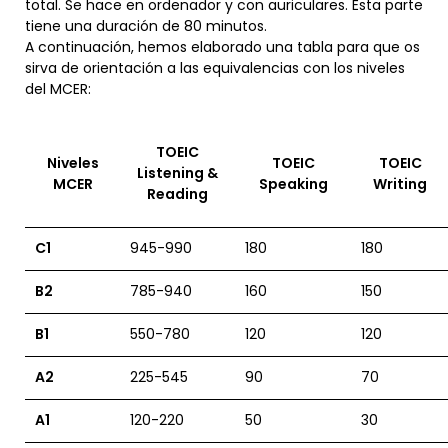
total. Se hace en ordenador y con auriculares. Esta parte
tiene una duración de 80 minutos.
A continuación, hemos elaborado una tabla para que os
sirva de orientación a las equivalencias con los niveles
del MCER:
TOEIC
Niveles
TOEIC
TOEIC
Listening &
MCER
Speaking
Writing
Reading
C1
945-990
180
180
B2
785-940
160
150
B1
550-780
120
120
A2
225-545
90
70
A1
120-220
50
30