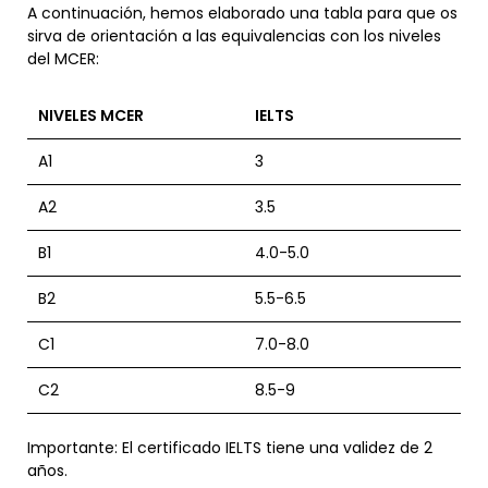
A continuación, hemos elaborado una tabla para que os
sirva de orientación a las equivalencias con los niveles
del MCER:
NIVELES MCER
IELTS
A1
3
A2
3.5
B1
4.0-5.0
B2
5.5-6.5
C1
7.0-8.0
C2
8.5-9
Importante: El certificado IELTS tiene una validez de 2
años.