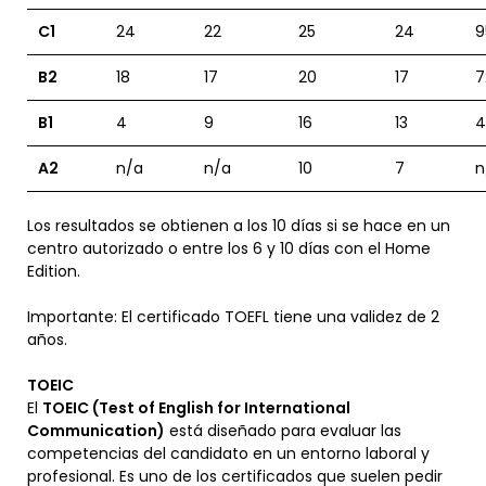
C1
24
22
25
24
9
B2
18
17
20
17
7
B1
4
9
16
13
4
A2
n/a
n/a
10
7
n
Los resultados se obtienen a los 10 días si se hace en un
centro autorizado o entre los 6 y 10 días con el Home
Edition.
Importante: El certificado TOEFL tiene una validez de 2
años.
TOEIC
El
TOEIC (Test of English for International
Communication)
está diseñado para evaluar las
competencias del candidato en un entorno laboral y
profesional. Es uno de los certificados que suelen pedir