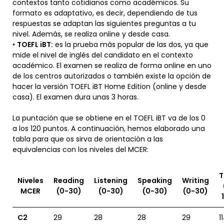
contextos tanto cotidianos como académicos. Su
formato es adaptativo, es decir, dependiendo de tus
respuestas se adaptan las siguientes preguntas a tu
nivel. Además, se realiza online y desde casa.
•
TOEFL iBT:
es la prueba más popular de las dos, ya que
mide el nivel de inglés del candidato en el contexto
académico. El examen se realiza de forma online en uno
de los centros autorizados o también existe la opción de
hacer la versión TOEFL iBT Home Edition (online y desde
casa). El examen dura unas 3 horas.
La puntación que se obtiene en el TOEFL iBT va de los 0
a los 120 puntos. A continuación, hemos elaborado una
tabla para que os sirva de orientación a las
equivalencias con los niveles del MCER:
T
Niveles
Reading
Listening
Speaking
Writing
MCER
(0-30)
(0-30)
(0-30)
(0-30)
C2
29
28
28
29
1