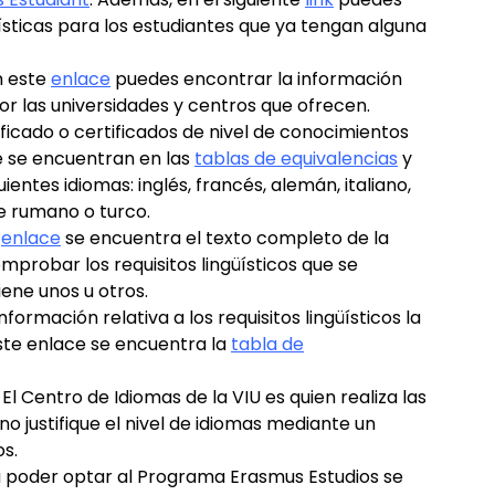
üísticas para los estudiantes que ya tengan alguna
n este
enlace
puedes encontrar la información
por las universidades y centros que ofrecen.
rtificado o certificados de nivel de conocimientos
ue se encuentran en las
tablas de equivalencias
y
uientes idiomas: inglés, francés, alemán, italiano,
de rumano o turco.
e
enlace
se encuentra el texto completo de la
probar los requisitos lingüísticos que se
iene unos u otros.
 información relativa a los requisitos lingüísticos la
este enlace se encuentra la
tabla de
. El Centro de Idiomas de la VIU es quien realiza las
o justifique el nivel de idiomas mediante un
os.
a poder optar al Programa Erasmus Estudios se