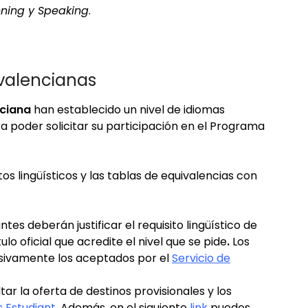
tening
y
Speaking
.
 valencianas
nciana
han establecido un nivel de idiomas
 poder solicitar su participación en el Programa
os lingüísticos y las tablas de equivalencias con
antes deberán justificar el requisito lingüístico de
lo oficial
que acredite el nivel que se pide
.
Los
sivamente los aceptados por el
Servicio de
tar la oferta de destinos provisionales y los
s Estudiant
. Además, en el siguiente
link
puedes