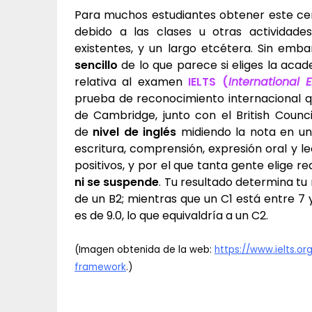
Para muchos estudiantes obtener este cert
debido a las clases u otras actividades
existentes, y un largo etcétera. Sin emba
sencillo
de lo que parece si eliges la aca
relativa al examen
IELTS
(
International
prueba de reconocimiento internacional q
de Cambridge, junto con el British Council
de
nivel de inglés
midiendo la nota en una
escritura, comprensión, expresión oral y 
positivos, y por el que tanta gente elige re
ni se suspende
. Tu resultado determina tu n
de un B2; mientras que un C1 está entre 7
es de 9.0, lo que equivaldría a un C2.
(Imagen obtenida de la web:
https://www.ielts.o
framework
.)