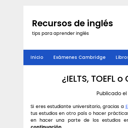
Saltar
al
contenido
Recursos de inglés
tips para aprender inglés
Inicio
Exámenes Cambridge
Libro
¿IELTS, TOEFL 
Publicado el 
Si eres estudiante universitario, gracias a
tus estudios en otro país o hacer práctica
en hacer una parte de los estudios en
continuación
.