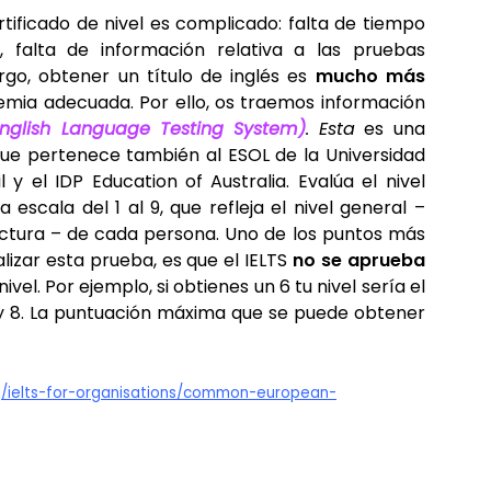
ificado de nivel es complicado: falta de tiempo
, falta de información relativa a las pruebas
rgo, obtener un título de inglés es
mucho más
demia adecuada. Por ello, os traemos información
 English Language Testing System
)
. Esta
es una
ue pertenece también al ESOL de la Universidad
 y el IDP Education of Australia. Evalúa el nivel
 escala del 1 al 9, que refleja el nivel general –
lectura – de cada persona. Uno de los puntos más
alizar esta prueba, es que el IELTS
no se aprueba
ivel. Por ejemplo, si obtienes un 6 tu nivel sería el
 y 8. La puntuación máxima que se puede obtener
rg/ielts-for-organisations/common-european-