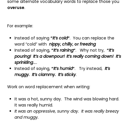
some alternate vocabulary words to replace those you
overuse
.
For example:
Instead of saying
“
It’s cold
“
. You can replace the
word “cold” with
nippy
,
chilly
, or
freezing
Instead of saying,
“
It’s raining
“
. Why not try,
“
It’s
pouring!
It’s a downpour!
It’s really coming down! It’s
sprinkling
….
Instead of saying,
“
It’s humid
“
. Try instead,
It’s
muggy. It’s clammy. It’s sticky
.
Work on word replacement when writing:
It was a hot, sunny day. The wind was blowing hard.
It was really humid.
It was an oppressive, sunny day. It was really breezy
and muggy.