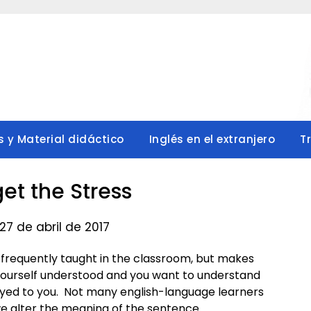
s y Material didáctico
Inglés en el extranjero
T
get the Stress
27 de abril de 2017
t frequently taught in the classroom, but makes
yourself understood and you want to understand
eyed to you. Not many english-language learners
e alter the meaning of the sentence.