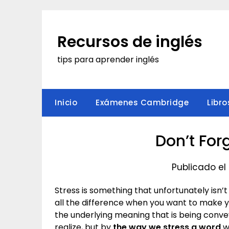
Saltar
al
contenido
Recursos de inglés
tips para aprender inglés
Inicio
Exámenes Cambridge
Libro
Don’t For
Publicado el 
Stress is something that unfortunately isn’
all the difference when you want to make 
the underlying meaning that is being conv
realize, but by
the way we stress a word
w