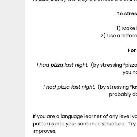
To stres
1) Make 
2) Use a differ
For
I had
pizza
last night.
(by stressing “pizz
you n
I had pizza
last
night.
(by stressing “la
probably do
If you are a language learner of any level 
patterns into your sentence structure. Try i
improves.