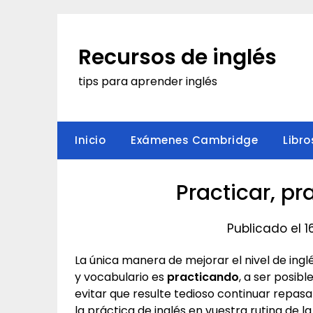
Saltar
al
contenido
Recursos de inglés
tips para aprender inglés
Inicio
Exámenes Cambridge
Libro
Practicar, pr
Publicado el 1
La única manera de mejorar el nivel de ing
y vocabulario es
practicando
, a ser posibl
evitar que resulte tedioso continuar repas
la práctica de inglés en vuestra rutina de 