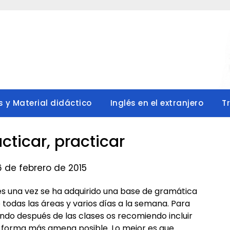
s y Material didáctico
Inglés en el extranjero
T
acticar, practicar
6 de febrero de 2015
lés una vez se ha adquirido una base de gramática
e todas las áreas y varios días a la semana. Para
ando después de las clases os recomiendo incluir
la forma más amena posible. Lo mejor es que