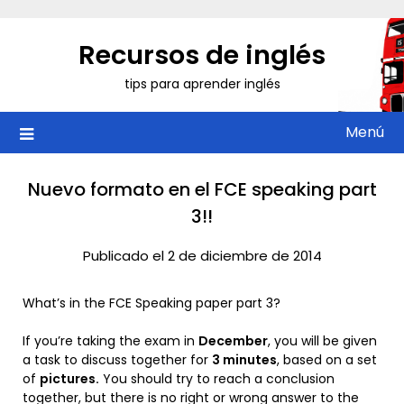
Saltar
al
Recursos de inglés
contenido
tips para aprender inglés
Menú
Nuevo formato en el FCE speaking part
3!!
Publicado el 2 de diciembre de 2014
What’s in the FCE Speaking paper part 3?
If you’re taking the exam in
December
, you will be given
a task to discuss together for
3 minutes
, based on a set
of
pictures.
You should try to reach a conclusion
together, but there is no right or wrong answer to the