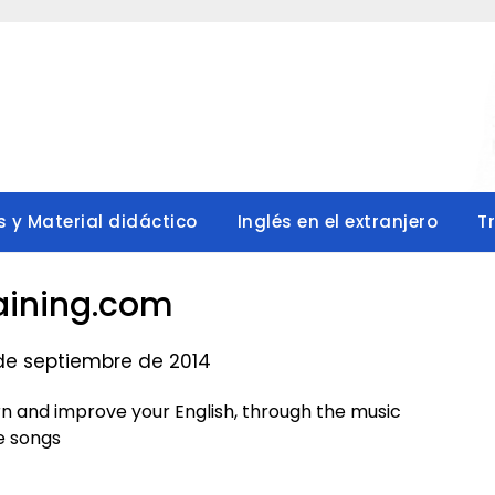
s y Material didáctico
Inglés en el extranjero
T
raining.com
 de septiembre de 2014
arn and improve your English, through the music
te songs