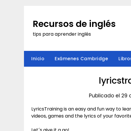
Saltar
al
contenido
Recursos de inglés
tips para aprender inglés
Inicio
Exámenes Cambridge
Libro
lyricst
Publicado el 29
LyricsTraining is an easy and fun way to le
videos, games and the lyrics of your favori
Let´s give it a go!