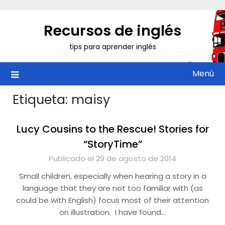
Saltar
al
Recursos de inglés
contenido
tips para aprender inglés
Menú
Etiqueta:
maisy
Lucy Cousins to the Rescue! Stories for
“StoryTime”
Publicado el 29 de agosto de 2014
Small children, especially when hearing a story in a
language that they are not too familiar with (as
could be with English) focus most of their attention
on illustration. I have found…