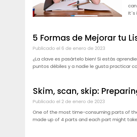
can 
It´
5 Formas de Mejorar tu Li
Publicado el 6 de enero de 2023
¿La clave es pasártelo bien! Si estás aprend
puntos débiles y a nadie le gusta practicar 
Skim, scan, skip: Prepari
Publicado el 2 de enero de 2023
One of the most time-consuming parts of the
made up of 4 parts and each part might tak