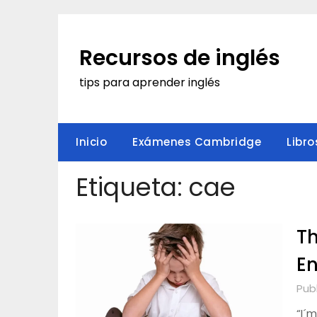
Saltar
al
contenido
Recursos de inglés
tips para aprender inglés
Inicio
Exámenes Cambridge
Libro
Etiqueta:
cae
Th
En
Pub
“I´m