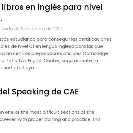
 libros en inglés para nivel
.
licado el 19 de enero de 2021
estás estudiando para conseguir las certificaciones
iales de nivel C1 en lengua inglesa para las que
paran centros preparadores oficiales Cambridge
o Let’s Talk English Center, seguramente tu
fesor/a te haya…
 del Speaking de CAE
n one of the most difficult sections of the
ever, with proper training and practice, this