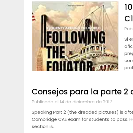
10
C1
Pub
Si 
ofic
pre
com
pro
Consejos para la parte 2
Publicado el 14 de diciembre de 2017
Speaking Part 2 (the dreaded pictures) is ofte
Cambridge CAE exam for students to pass. How
section is…