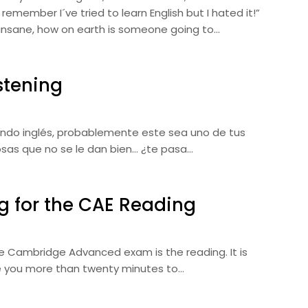
remember I´ve tried to learn English but I hated it!”
s insane, how on earth is someone going to…
stening
iendo inglés, probablemente este sea uno de tus
cosas que no se le dan bien… ¿te pasa…
ng for the CAE Reading
 Cambridge Advanced exam is the reading. It is
e you more than twenty minutes to…