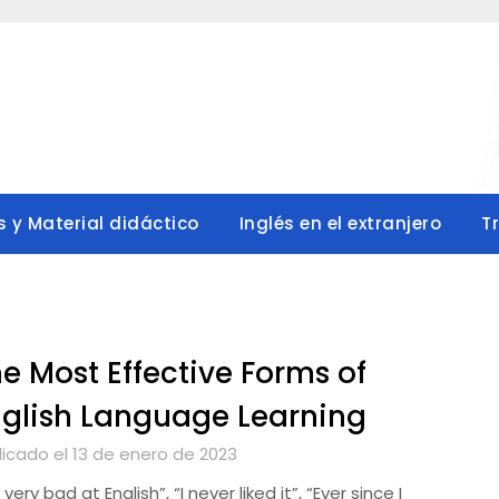
s y Material didáctico
Inglés en el extranjero
T
e Most Effective Forms of
glish Language Learning
licado el 13 de enero de 2023
 very bad at English”, “I never liked it”, “Ever since I